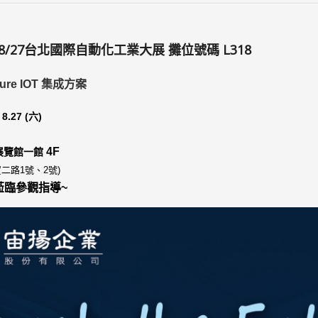
24~8/27台北國際自動化工業大展 攤位號碼 L318
uture IOT 集成方案
~
8.27
(六)
4F
港展覽館一館
二路1號、2號)
蒞臨參觀指導~