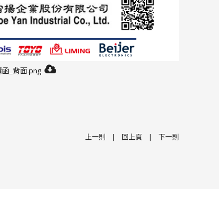
函_背面.png
|
|
上一則
回上頁
下一則