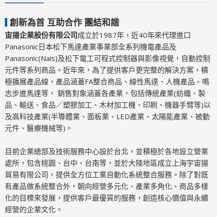
創新為首 互助合作 團結和諧
宙揚企業股份有限公司
成立於1987年，近40年來代理進口
Panasonic日本松下馬達產業事業部全系列機電產品及
Panasonic(Nais)及松下電工可程式控制器與影像視覺，自動控制
元件等系列商品。近年來，為了提供客戶更完整的解決方案，積
極擴展產品線，產品涵蓋FA整合商品、線性馬達、人機產品、鳴
志步進馬達等， 銷售對象涵蓋各產業，包括傳統產業(紡織、製
品、輸送、食品／塑膠加工、木材加工機、印刷、機器手臂等)以
及高科技產業(半導體業、面板業、LED產業、太陽能產業、被動
元件、醫療機械等)。
目前企業總部及技術服務中心設於台北，並積極於各地設立營業
處所，包含桃園、台中、台南等，並於大陸地區成立上海宇宙揚
貿易有限公司，提供全方位工業自動化系統整合服務。除了對既
有產品做系統整合外，朝向經營多元化、產業多角化、商品多樣
化的目標來發展，提供客戶最優質的服務，創造核心價值與永續
經營的企業文化。